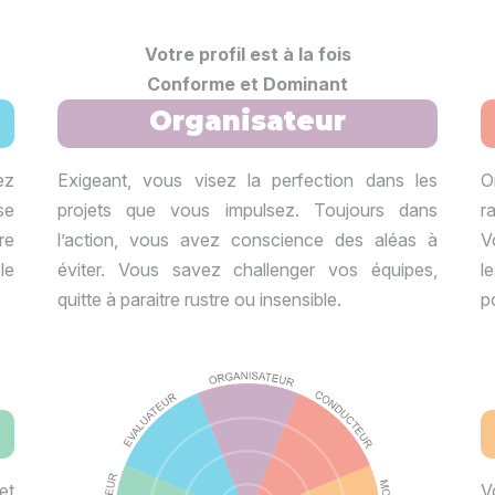
Votre profil est à la fois
Conforme et Dominant
Organisateur
ez
Exigeant, vous visez la perfection dans les
O
se
projets que vous impulsez. Toujours dans
r
re
l’action, vous avez conscience des aléas à
V
le
éviter. Vous savez challenger vos équipes,
l
quitte à paraitre rustre ou insensible.
po
et
V