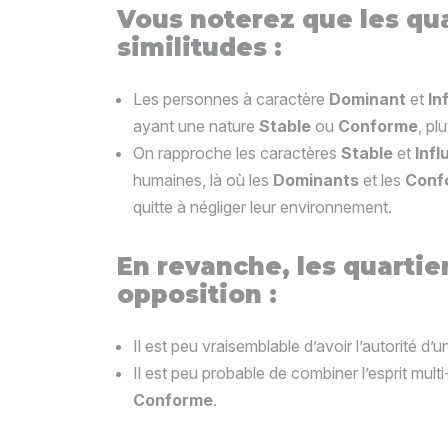
Vous noterez que les qua
similitudes :
Les personnes à caractère
Dominant
et
In
ayant une nature
Stable
ou
Conforme
, pl
On rapproche les caractères
Stable
et
Infl
humaines, là où les
Dominants
et les
Conf
quitte à négliger leur environnement.
En revanche, les quartie
opposition :
Il est peu vraisemblable d’avoir l’autorité d’
Il est peu probable de combiner l’esprit mult
Conforme
.