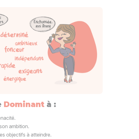
e
Dominant
à :
énacité.
son ambition.
es objectifs à atteindre.