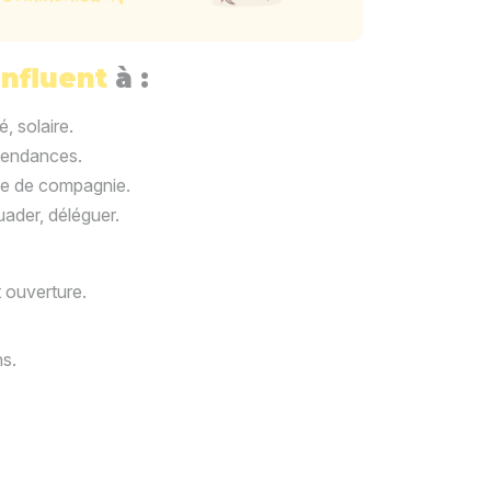
Influent
à :
, solaire.
 tendances.
che de compagnie.
suader, déléguer.
t ouverture.
ns.