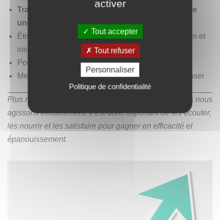
activer
Travailler dans un climat de confiance, qui laisse
une place importante au plaisir
Tout accepter
Être managé(e) par un boss ouvert à la concertation et
inspirant
Tout refuser
Pouvoir gérer mon agenda comme je l'entends
Personnaliser
Me donner des autorisations pour me permettre d'oser
Politique de confidentialité
Plus nous satisfaisons nos besoins au quotidien, plus nous
agissons efficacement. Il est donc important de les écouter,
les nourrir et les satisfaire pour gagner en efficacité et
épanouissement.