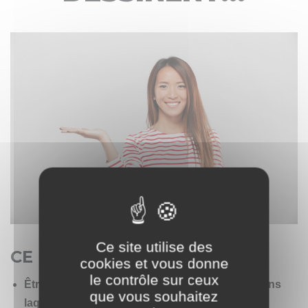
Ce site utilise des
CE DONT J'AI BESOIN
cookies et vous donne
le contrôle sur ceux
Être intégré(e) à une équipe à l'esprit positif, dans
que vous souhaitez
laquelle je pourrai rayonner